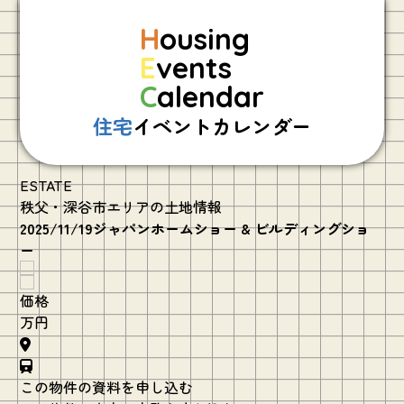
H
ousing
E
vents
C
alendar
住宅
イベントカレンダー
ESTATE
秩父・深谷市エリアの土地情報
2025/11/19ジャパンホームショー & ビルディングショ
ー
価格
万円
この物件の資料を申し込む