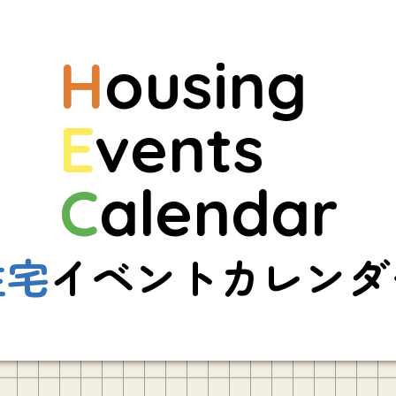
H
ousing
E
vents
C
alendar
住宅
イベントカレンダ