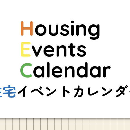
H
ousing
E
vents
C
alendar
住宅
イベントカレンダ