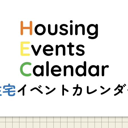
H
ousing
E
vents
C
alendar
住宅
イベントカレンダ