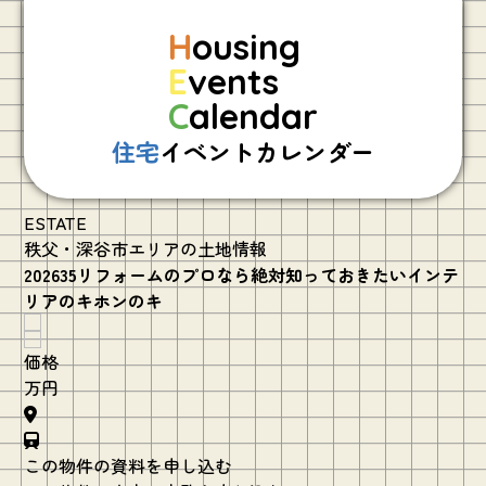
H
ousing
E
vents
C
alendar
住宅
イベントカレンダー
ESTATE
秩父・深谷市エリアの土地情報
202635リフォームのプロなら絶対知っておきたいインテ
リアのキホンのキ
価格
万円
この物件の資料を申し込む