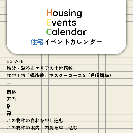
H
ousing
E
vents
C
alendar
住宅
イベントカレンダー
ESTATE
秩父・深谷市エリアの土地情報
2027.1.25「構造塾」マスターコースA（月曜講座）
価格
万円
この物件の資料を申し込む
この物件の案内・内覧を申し込む