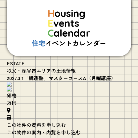
H
ousing
E
vents
C
alendar
住宅
イベントカレンダー
ESTATE
秩父・深谷市エリアの土地情報
2027.3.1「構造塾」マスターコースA（月曜講座）
価格
万円
この物件の資料を申し込む
この物件の案内・内覧を申し込む